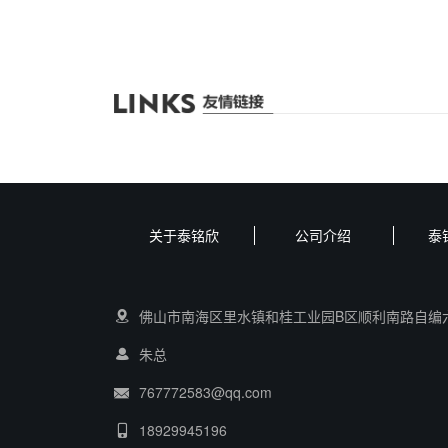
关于泰铭欣
公司介绍
泰
佛山市南海区里水镇和桂工业园B区顺利南路自编
朱总
767772583@qq.com
18929945196