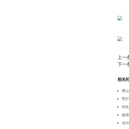
上一
下一
相关
佛山
鄂尔
阳泉
盘锦
沧州