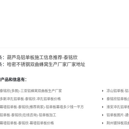
条：
葫芦岛铝单板施工信息推荐-泰铭欣
条：
哈密不锈钢双曲蜂窝生产厂家厂家地址
的产品和信息有：
泰铭欣(多图)-三亚铝蜂窝双曲板生产厂家
凉山铝单板-铝
多斯冲孔铝单板-泰铭欣-冲孔铝单板价格
泰铭欣铝单板(
幕墙铝单板-泰铭欣(推荐商家)-铝单板幕墙多少钱一平方
淮安冲孔铝单板
铝单板-泰铭欣(在线咨询)-铝单板加工
铝单板图片-通
幕墙铝单板-泰铭欣-幕墙铝单板价格
荆州镀锌板双曲