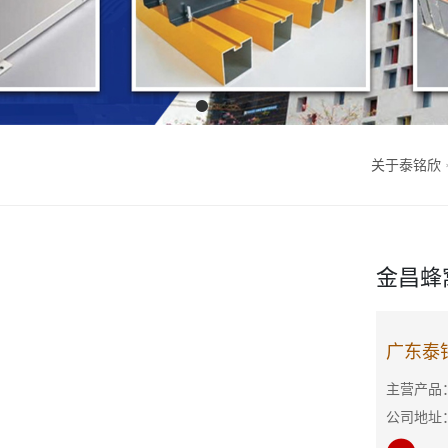
关于泰铭欣
金昌蜂
广东泰
主营产品：