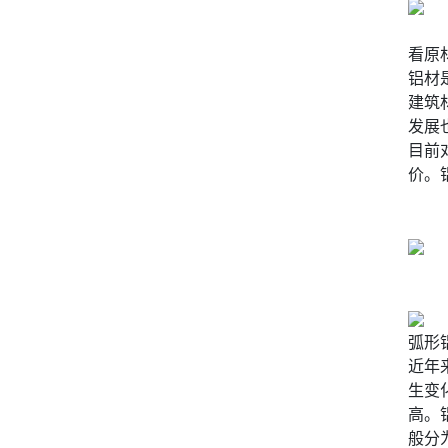
看原
铝材
建筑
发展
目前
价。
弧形
近年
生变
高。
般分