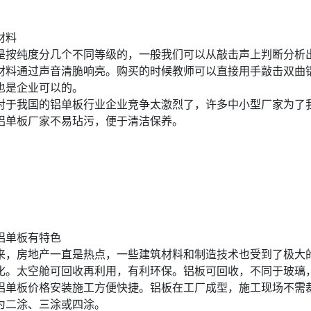
材料
是按纯度分几个不同等级的，一般我们可以从敲击声上判断分析
材料通过声音清脆响亮。购买的时候教师可以直接用手敲击双曲
也是企业可以的。
对于我国的铝单板行业企业竞争太激烈了，许多中小型厂家为了
铝单板厂家不易玷污，便于清洁保养。
铝单板有特色
来，房地产一直是热点，一些建筑材料和制造技术也受到了极大
化。太空舱可回收再利用，有利环保。铝板可回收，不同于玻璃
铝单板价格安装施工方便快捷。铝板在工厂成型，施工现场不需
为二涂、三涂或四涂。