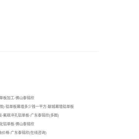
单板加工-佛山泰铭欣
图)-铝单板幕墙多少钱一平方-聊城幕墙铝单板
-氟碳冲孔铝单板-广东泰铭欣(多图)
化铝单板-佛山泰铭欣
价格-广东泰铭欣(在线咨询)