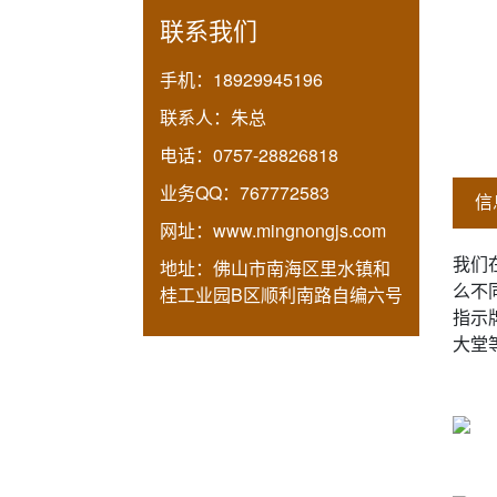
联系我们
手机：
18929945196
联系人：
朱总
电话：
0757-28826818
业务QQ：
767772583
信
网址：
www.mingnongjs.com
我们
地址：
佛山市南海区里水镇和
么不
桂工业园B区顺利南路自编六号
指示
大堂