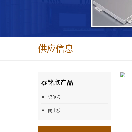
供应信息
泰铭欣产品
铝单板
陶土板